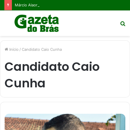
Márcio Alaor de Araújo e a desaprendizagem organizacional: o caminho para a competitividade contínua
Menu
P
p
Início
/
Candidato Caio Cunha
Candidato Caio
Cunha