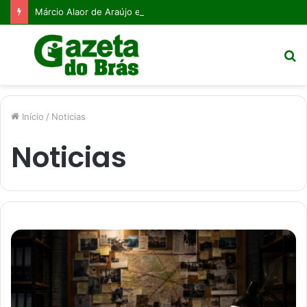
Márcio Alaor de Araújo e a desaprendizagem organizacional: o caminho para a competitividade contínua
Menu
P
p
Início
/
Noticias
Noticias