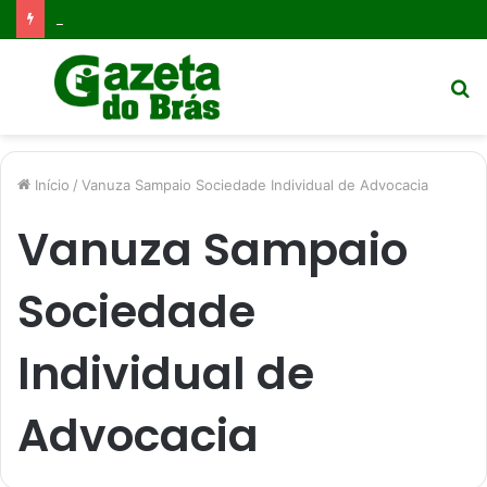
Márcio Alaor de Araújo e a desaprendizagem organizacional: o caminho para a competitividade contínua
Menu
P
p
Início
/
Vanuza Sampaio Sociedade Individual de Advocacia
Vanuza Sampaio
Sociedade
Individual de
Advocacia