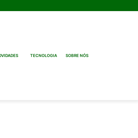
Facebook
Twitter
Instagram
Entrar
Artigo
Barra
aleatório
Lateral
Artigo
Procurar
VIDADES
TECNOLOGIA
SOBRE NÓS