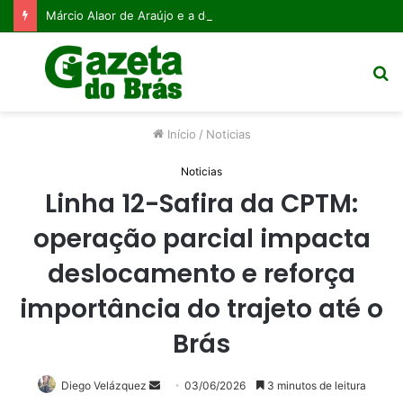
Márcio Alaor de Araújo e a desaprendizagem organizacional: o caminho para a competitividade contínua
Menu
P
p
Início
/
Noticias
Noticias
Linha 12-Safira da CPTM:
operação parcial impacta
deslocamento e reforça
importância do trajeto até o
Brás
Mande
Diego Velázquez
03/06/2026
3 minutos de leitura